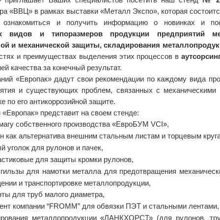
ра «ВВЦ» в рамках выставки «Металл Экспо», которая состоит
ознакомиться и получить информацию о новинках и пос
х видов и типоразмеров продукции предприятий мет
ой и механической защиты, складирования металлопроду
стях и преимуществах выделения этих процессов в
аутсорсин
ей качества за конечный результат.
аний «Европак»
дадут свои рекомендации по каждому вида пр
иятия и существующих проблем, связанных с механическими
же по его антикоррозийной защите.
й «Европак»
представит на своем стенде:
магу собственного производства «ЕвроБУМ
VCI
»,
н как альтернатива внешним стальным листам и торцевым круг
 уголок для рулонов и пачек,
астиковые для защиты кромки рулонов,
 гильзы для намотки металла для предотвращения механическ
ении и транспортировке металлопродукции,
ты для труб малого диаметра,
ент компании “FROMM” для обвязки ПЭТ и стальными лентами,
рования металлопродукции «ЛАНКХОРСТ» (для рулонов, тру