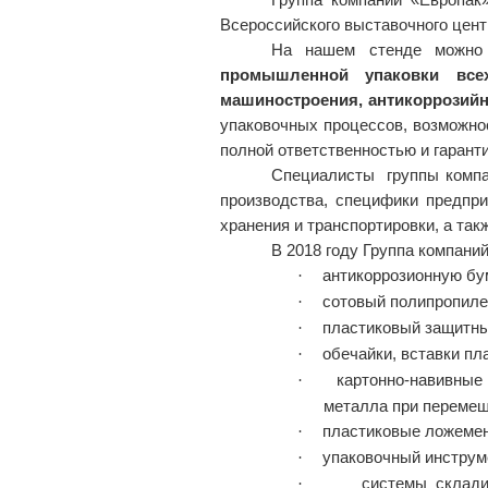
Всероссийского выставочного цент
На нашем стенде можно 
промышленной упаковки все
машиностроения, антикоррозийн
упаковочных процессов, возможно
полной ответственностью и гаранти
Специалисты
группы комп
производства, специфики предпр
хранения и транспортировки, а так
В 2018 году
Группа компани
антикоррозионную бу
·
сотовый полипропиле
·
пластиковый защитный
·
обечайки, вставки пл
·
картонно-навивные
·
металла при перемещ
пластиковые ложемен
·
упаковочный инструм
·
системы склади
·