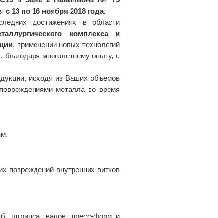
ся
с 13 по 16 ноября 2018 года.
ледних достижениях в области
аллургического комплекса и
кции
, применении новых технологий
г
, благодаря многолетнему опыту, с
одукции, исходя из Ваших объемов
 повреждениями металла во время
ам,
их повреждений внутренних витков
б, штрипса, валов, пресс-форм и